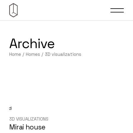
Skip
to
the
content
Archive
Home
Homes
3D visualizations
3D VISUALIZATIONS
Mirai house