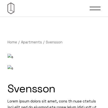
Home
Apartments
Svensson
Svensson
Lorem ipsum dolors sit amet, cons th nuse ctetuis
isci elit sed do eiusmod ete rorew lelum idid untt ut