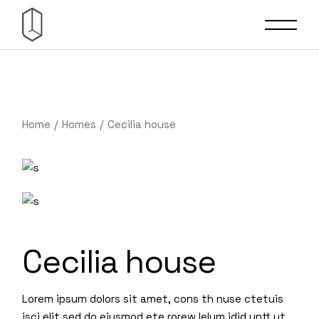
Home
Homes
Cecilia house
Cecilia house
Lorem ipsum dolors sit amet, cons th nuse ctetuis
isci elit sed do eiusmod ete rorew lelum idid untt ut