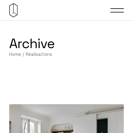
Skip
to
the
content
Archive
Home
Réalisations